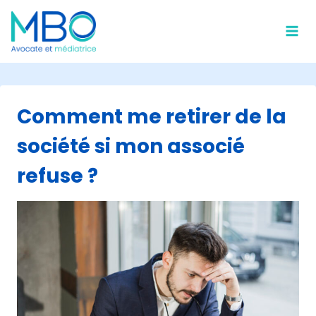
Skip
to
content
Comment me retirer de la
société si mon associé
refuse ?